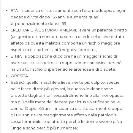
ETÀ: l’incidenza di ictus aumenta con l’età, raddoppia a ogni
decade di vita dopo i 55 anni e aumenta quasi
esponenzialmente dopo i 65;
EREDITARIETÀ E STORIA FAMILIARE: avere un parente diretto
(un genitore, un nonno, una sorella o un fratello) che è stato
affetto da questa malattia comporta un rischio maggiore
rispetto a chi ha familiarità negativa per ictus;
ETNIA: la popolazione di colore ha un maggior rischio di
avere un ictus rispetto alla popolazione caucasica perché
ha un alto rischio di ipertensione arteriosa e di diabete;
OBESITÀ
SESSO: quello maschile è lievemente più colpito, specie
nelle fasce di età più giovani, in quanto le donne sono
protette dagli ormoni sessuali almeno fino alla menopausa,
ma più della metà dei decessi per ictus si verificano nelle
donne. Dopo i 65 anni l’incidenza è la stessa, mentre dopo
gli 80 anni risulta maggiormente affetto dalla patologia il
sesso femminile, soprattutto perché le donne vivono più a
lungo e sono perciò più numerose;