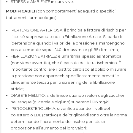
STRESS e AMBIENTE in cui si vive.
MODIFICABILI
(con comportamenti adeguati o specifici
trattamenti farmacologici)
IPERTENSIONE ARTERIOSA: il principale fattore di rischio per
l’ictus è rappresentato dalla Fibrillazione Atriale. Si parla di
ipertensione quando i valori della pressione si mantengono
costantemente sopra i 140 di massima e gli 85 di minima;
FIBRILLAZIONE ATRIALE: è un’aritmia, spesso asintomatica
(non viene avvertita), che è causata dall’ictus ischemico. È
importante controllare il battito cardiaco al polso o misurare
la pressione con apparecchi specificatamente previsti e
clinicamente testati per lo screening della fibrillazione
atriale;
DIABETE MELLITO: si definisce quando i valori degli zuccheri
nel sangue (glicemia a digiuno) superano i 126 mg/dL;
IPERCOLESTEROLEMIA: si verifica quando i livelli del
colesterolo LDL (cattivo) e dei trigliceridi sono oltre la norma
determinando l’incremento del rischio per ictus in
proporzione all’aumento dei loro valori;