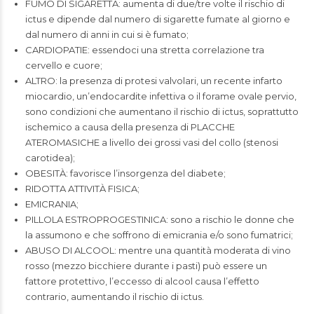
FUMO DI SIGARETTA: aumenta di due/tre volte il rischio di
ictus e dipende dal numero di sigarette fumate al giorno e
dal numero di anni in cui si è fumato;
CARDIOPATIE: essendoci una stretta correlazione tra
cervello e cuore;
ALTRO: la presenza di protesi valvolari, un recente infarto
miocardio, un’endocardite infettiva o il forame ovale pervio,
sono condizioni che aumentano il rischio di ictus, soprattutto
ischemico a causa della presenza di PLACCHE
ATEROMASICHE a livello dei grossi vasi del collo (stenosi
carotidea);
OBESITÀ: favorisce l’insorgenza del diabete;
RIDOTTA ATTIVITÀ FISICA;
EMICRANIA;
PILLOLA ESTROPROGESTINICA: sono a rischio le donne che
la assumono e che soffrono di emicrania e/o sono fumatrici;
ABUSO DI ALCOOL: mentre una quantità moderata di vino
rosso (mezzo bicchiere durante i pasti) può essere un
fattore protettivo, l’eccesso di alcool causa l’effetto
contrario, aumentando il rischio di ictus.