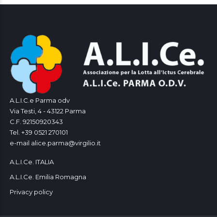
A.L.I.C.e Parma odv
Via Testi, 4 - 43122 Parma
C.F. 92150920343
Tel. +39 0521 270101
e-mail alice.parma@virgilio.it
A.L.I.Ce. ITALIA
A.L.I.Ce. Emilia Romagna
Privacy policy