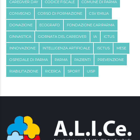
CAREGIVER DAY
CODICE FISCALE
COMUNE DI PARMA
CONVEGNO
CORSO DI FORMAZIONE
CSV EMILIA
DONAZIONE
ECOGRAFO
FONDAZIONE CARIPARMA
GINNASTICA
GIORNATA DEL CAREGIVER
IA
ICTUS
INNOVAZIONE
INTELLIGENZA ARTIFICIALE
ISCTUS
MESE
OSPEDALE DI PARMA
PARMA
PAZIENTI
PREVENZIONE
RIABILITAZIONE
RICERCA
SPORT
UISP