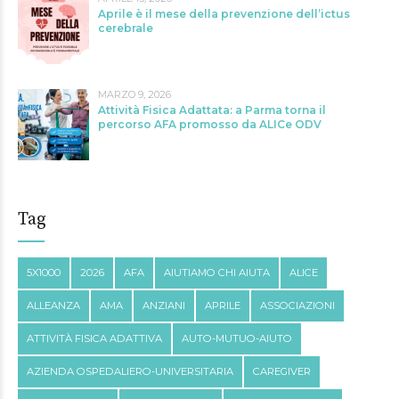
Aprile è il mese della prevenzione dell’ictus
cerebrale
MARZO 9, 2026
Attività Fisica Adattata: a Parma torna il
percorso AFA promosso da ALICe ODV
Tag
5X1000
2026
AFA
AIUTIAMO CHI AIUTA
ALICE
ALLEANZA
AMA
ANZIANI
APRILE
ASSOCIAZIONI
ATTIVITÀ FISICA ADATTIVA
AUTO-MUTUO-AIUTO
AZIENDA OSPEDALIERO-UNIVERSITARIA
CAREGIVER