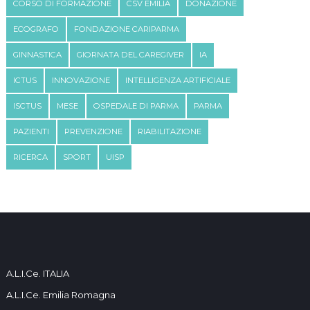
CORSO DI FORMAZIONE
CSV EMILIA
DONAZIONE
ECOGRAFO
FONDAZIONE CARIPARMA
GINNASTICA
GIORNATA DEL CAREGIVER
IA
ICTUS
INNOVAZIONE
INTELLIGENZA ARTIFICIALE
ISCTUS
MESE
OSPEDALE DI PARMA
PARMA
PAZIENTI
PREVENZIONE
RIABILITAZIONE
RICERCA
SPORT
UISP
A.L.I.Ce. ITALIA
A.L.I.Ce. Emilia Romagna