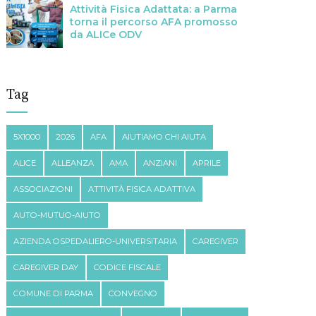
Attività Fisica Adattata: a Parma
torna il percorso AFA promosso
da ALICe ODV
Tag
5X1000
2026
AFA
AIUTIAMO CHI AIUTA
ALICE
ALLEANZA
AMA
ANZIANI
APRILE
ASSOCIAZIONI
ATTIVITÀ FISICA ADATTIVA
AUTO-MUTUO-AIUTO
AZIENDA OSPEDALIERO-UNIVERSITARIA
CAREGIVER
CAREGIVER DAY
CODICE FISCALE
COMUNE DI PARMA
CONVEGNO