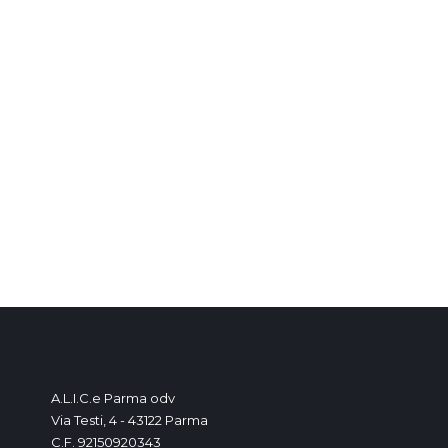
A.L.I.C.e Parma odv
Via Testi, 4 - 43122 Parma
C.F. 92150920343