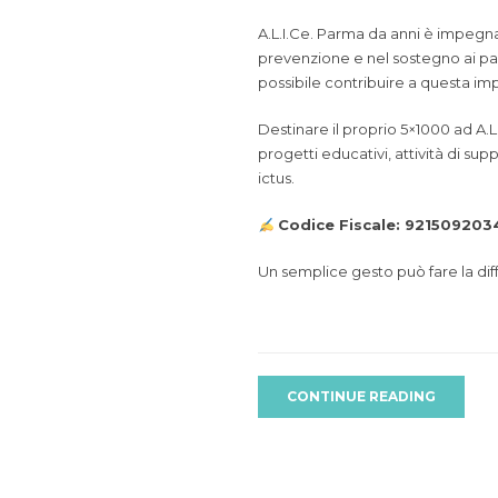
A.L.I.Ce. Parma da anni è impegnat
prevenzione e nel sostegno ai pazi
possibile contribuire a questa im
Destinare il proprio 5×1000 ad A.
progetti educativi, attività di sup
ictus.
Codice Fiscale: 921509203
Un semplice gesto può fare la diff
CONTINUE READING