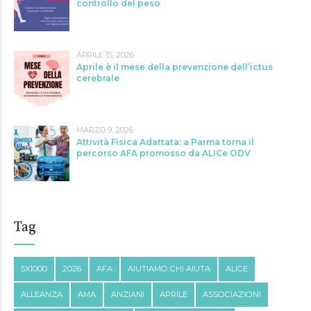
controllo del peso
APRILE 15, 2026
Aprile è il mese della prevenzione dell’ictus
cerebrale
MARZO 9, 2026
Attività Fisica Adattata: a Parma torna il
percorso AFA promosso da ALICe ODV
Tag
5X1000
2026
AFA
AIUTIAMO CHI AIUTA
ALICE
ALLEANZA
AMA
ANZIANI
APRILE
ASSOCIAZIONI