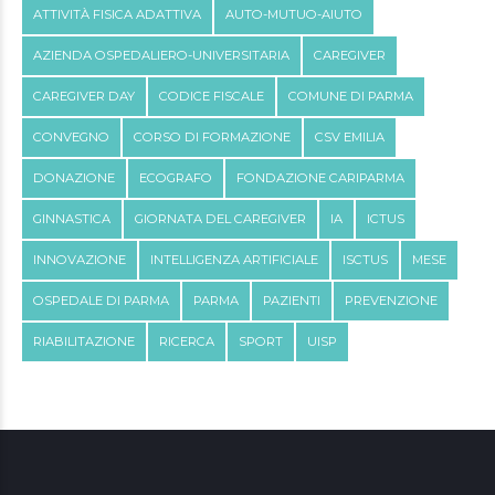
ATTIVITÀ FISICA ADATTIVA
AUTO-MUTUO-AIUTO
AZIENDA OSPEDALIERO-UNIVERSITARIA
CAREGIVER
CAREGIVER DAY
CODICE FISCALE
COMUNE DI PARMA
CONVEGNO
CORSO DI FORMAZIONE
CSV EMILIA
DONAZIONE
ECOGRAFO
FONDAZIONE CARIPARMA
GINNASTICA
GIORNATA DEL CAREGIVER
IA
ICTUS
INNOVAZIONE
INTELLIGENZA ARTIFICIALE
ISCTUS
MESE
OSPEDALE DI PARMA
PARMA
PAZIENTI
PREVENZIONE
RIABILITAZIONE
RICERCA
SPORT
UISP