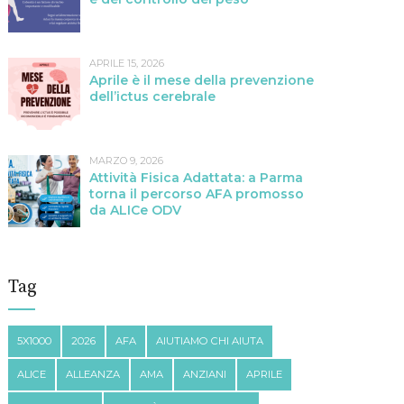
APRILE 15, 2026
Aprile è il mese della prevenzione
dell’ictus cerebrale
MARZO 9, 2026
Attività Fisica Adattata: a Parma
torna il percorso AFA promosso
da ALICe ODV
Tag
5X1000
2026
AFA
AIUTIAMO CHI AIUTA
ALICE
ALLEANZA
AMA
ANZIANI
APRILE