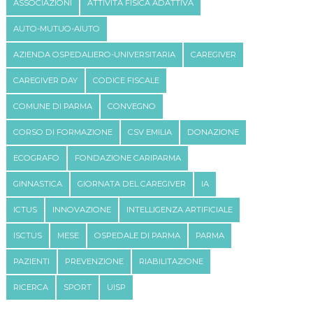
ASSOCIAZIONI
ATTIVITÀ FISICA ADATTIVA
AUTO-MUTUO-AIUTO
AZIENDA OSPEDALIERO-UNIVERSITARIA
CAREGIVER
CAREGIVER DAY
CODICE FISCALE
COMUNE DI PARMA
CONVEGNO
CORSO DI FORMAZIONE
CSV EMILIA
DONAZIONE
ECOGRAFO
FONDAZIONE CARIPARMA
GINNASTICA
GIORNATA DEL CAREGIVER
IA
ICTUS
INNOVAZIONE
INTELLIGENZA ARTIFICIALE
ISCTUS
MESE
OSPEDALE DI PARMA
PARMA
PAZIENTI
PREVENZIONE
RIABILITAZIONE
RICERCA
SPORT
UISP