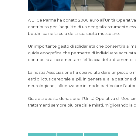
A.L.I.Ce Parma ha donato 2000 euro all’Unità Operativa
contributo per l’acquisto di un ecografo: strumento ess
botulinica nella cura della spasticità muscolare.
Un’importante gesto di solidarietà che consentirà ai med
guida ecografica che permette di individuare accurat
contribuirà a incrementare l’efficacia del trattamento, 
La nostra Associazione ha così voluto dare un piccolo ma
esiti di ictus cerebrale e, più in generale, alla gestion
neurologiche, influenzando in modo particolare l’auto
Grazie a questa donazione, l’Unità Operativa di Medicin
trattamenti sempre più precisi e mirati, migliorando la qu